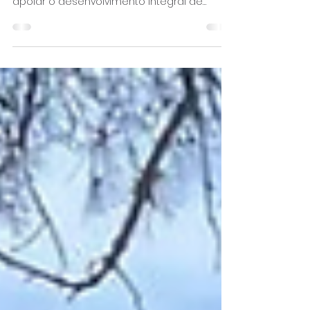
O Programa Proinfância, promovido pela
Fundação ”la Caixa”, tem como missão
apoiar o desenvolvimento integral de
crianças, jovens e das suas famílias,
especialmente aquelas que vivem em
contextos de pobreza e vulnerabilidade
social.