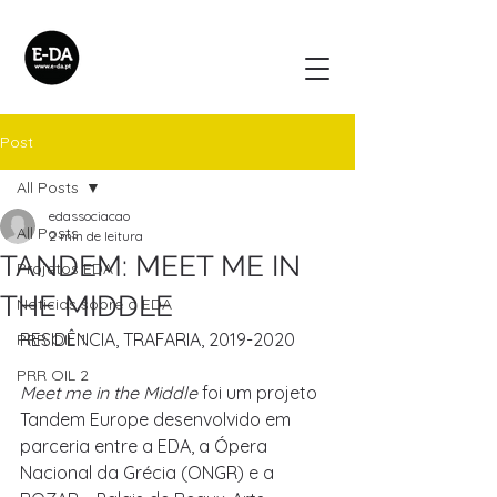
Post
All Posts
edassociacao
All Posts
2 min de leitura
TANDEM: MEET ME IN
Projetos EDA
THE MIDDLE
Noticias sobre a EDA
RESIDÊNCIA, TRAFARIA, 2019-2020
PRR OIL 1
PRR OIL 2
Meet me in the Middle
 foi um projeto 
Tandem Europe desenvolvido em 
parceria entre a EDA, a Ópera 
Nacional da Grécia (ONGR) e a 