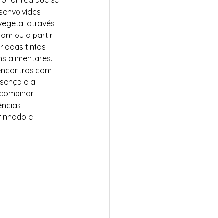
tronómica que se 
senvolvidas 
vegetal através 
om ou a partir 
iadas tintas 
s alimentares. 
 encontros com 
esença e a 
 combinar 
ências 
rinhado e 