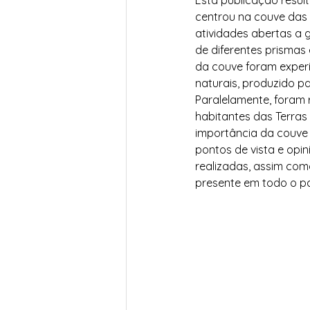
Esta publicação resul
centrou na couve das 
atividades abertas a g
de diferentes prismas
da couve foram experi
naturais, produzido p
Paralelamente, foram r
habitantes das Terras
importância da couve 
pontos de vista e opin
realizadas, assim com
presente em todo o paí