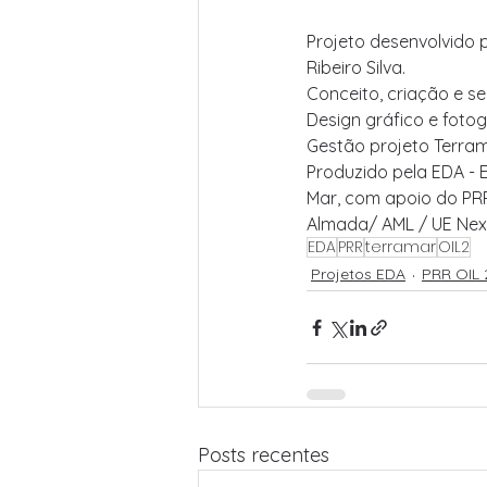
Projeto desenvolvido p
Ribeiro Silva.
Conceito, criação e se
Design gráfico e fotog
Gestão projeto Terra
Produzido pela EDA - 
Mar, com apoio do PR
Almada/ AML / UE Nex
EDA
PRR
terramar
OIL2
Projetos EDA
PRR OIL 
Posts recentes