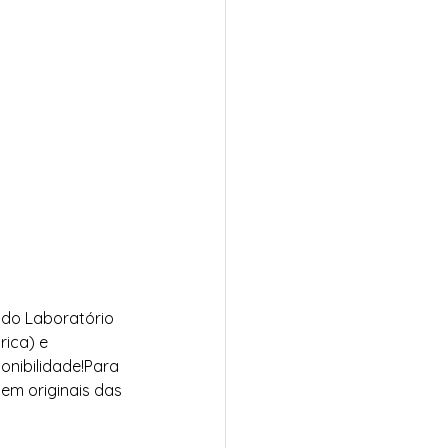
 do Laboratório 
ica) e 
nibilidade!Para 
em originais das 