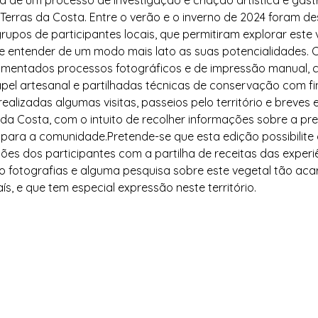
ta de um processo de investigação e criação artística e gas
Terras da Costa. Entre o verão e o inverno de 2024 foram de
rupos de participantes locais, que permitiram explorar este 
 e entender de um modo mais lato as suas potencialidades. C
mentados processos fotográficos e de impressão manual, cr
apel artesanal e partilhadas técnicas de conservação com fin
ealizadas algumas visitas, passeios pelo território e breves
 da Costa, com o intuito de recolher informações sobre a pr
para a comunidade.Pretende-se que esta edição possibilite
iões dos participantes com a partilha de receitas das experi
o fotografias e alguma pesquisa sobre este vegetal tão aca
s, e que tem especial expressão neste território.