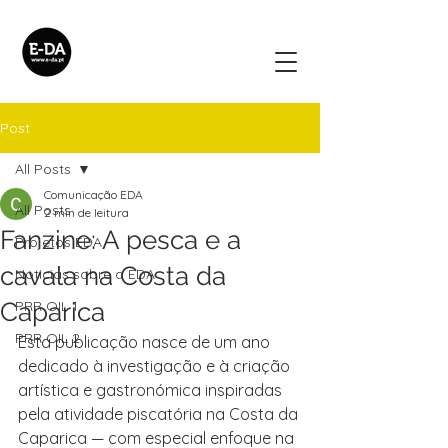
Post
All Posts
Comunicação EDA
All Posts
2 min de leitura
Fanzine: A pesca e a
Projetos EDA
cavala na Costa da
Noticias sobre a EDA
Caparica
PRR OIL 1
PRR OIL 2
Esta publicação nasce de um ano 
dedicado à investigação e à criação 
artística e gastronómica inspiradas 
pela atividade piscatória na Costa da 
Caparica — com especial enfoque na 