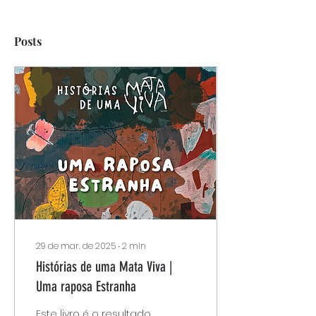
Posts
29 de mar. de 2025
∙
2
min
Histórias de uma Mata Viva |
Uma raposa Estranha
Este livro é o resultado