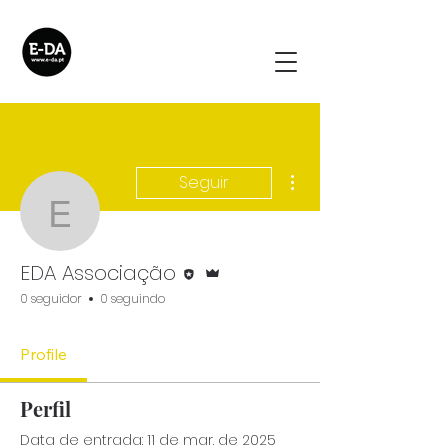
Mais ações
Seguir
EDA Associação
Editor
Administrador
EDA Associação
0 seguidor
0 seguindo
Profile
Perfil
Data de entrada: 11 de mar. de 2025