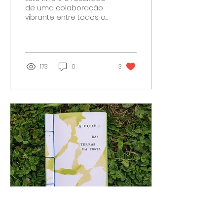
de uma colaboração
vibrante entre todos os
alunos do 3º ano da
Escola Básica da
Trafaria.
173
0
3