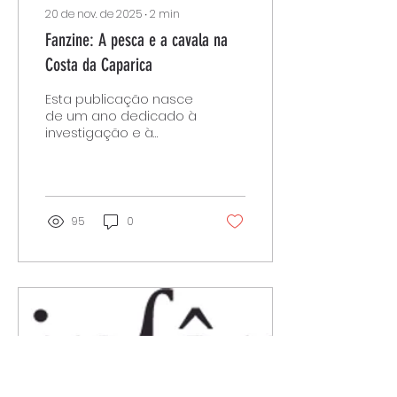
presente e o futuro
20 de nov. de 2025
∙
2
min
destas profissões. Sob
a curadoria de...
Fanzine: A pesca e a cavala na
Costa da Caparica
Esta publicação nasce
de um ano dedicado à
investigação e à
criação artística e
gastronómica
inspiradas pela
atividade piscatória na
Costa da Caparica —
95
0
com especial enfoque
na cavala, um peixe
tão abundante quanto
subvalorizado.