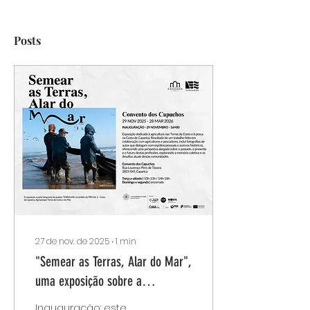
Posts
27 de nov. de 2025
∙
1
min
"Semear as Terras, Alar do Mar",
uma exposição sobre a
agricultura nas Terras da Costa e
Inauguração: este