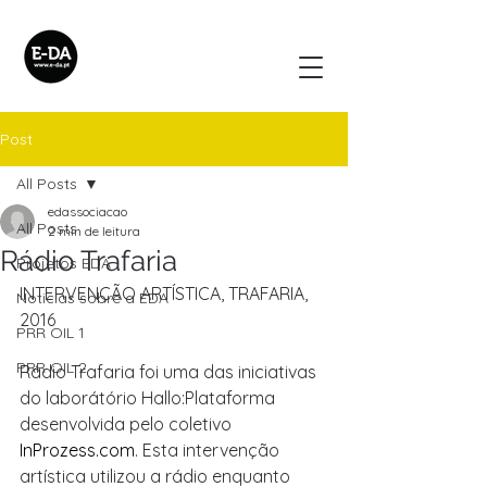
Post
All Posts
edassociacao
All Posts
2 min de leitura
Rádio Trafaria
Projetos EDA
INTERVENÇÃO ARTÍSTICA, TRAFARIA, 
Noticias sobre a EDA
2016
PRR OIL 1
PRR OIL 2
Rádio Trafaria foi uma das iniciativas 
do laborátório Hallo:Plataforma 
desenvolvida pelo coletivo 
InProzess.com
. Esta intervenção 
artística utilizou a rádio enquanto 