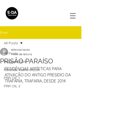
Post
All Posts
edassociacao
All Posts
1 min de leitura
PRISÃO PARAÍSO
Projetos EDA
RESIDÊNCIAS ARTÍSTICAS PARA 
Noticias sobre a EDA
ATIVAÇÃO DO ANTIGO PRESIDIO DA 
PRR OIL 1
TRAFARIA, TRAFARIA, DESDE 2014
PRR OIL 2