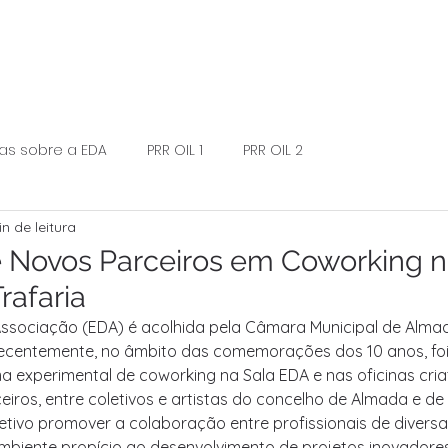
ias sobre a EDA
PRR OIL 1
PRR OIL 2
in de leitura
Novos Parceiros em Coworking n
rafaria
Associação (EDA) é acolhida pela Câmara Municipal de Almad
 Recentemente, no âmbito das comemorações dos 10 anos, foi 
a experimental de coworking na Sala EDA e nas oficinas cria
iros, entre coletivos e artistas do concelho de Almada e de 
ivo promover a colaboração entre profissionais de diversas
biente propício ao desenvolvimento de projetos inovadores