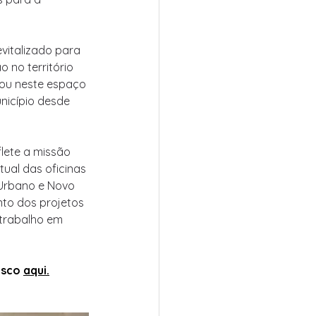
evitalizado para 
 no território 
rou neste espaço 
nicípio desde 
lete a missão 
ual das oficinas 
 Urbano e Novo 
to dos projetos 
 trabalho em 
sco 
aqui.