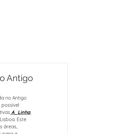
o Antigo
a no Antigo 
possível 
tivas
 A_Linha
, 
Lisboa. Este 
 áreas, 
 para a 