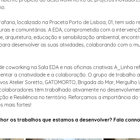
io.
rafaria, localizado na Praceta Porto de Lisboa, 01, tem sido r
lturais e comunitárias. A EDA, comprometida com a intervenção
te, arquitetura, educação e sensibilização ambiental, encont
al para desenvolver as suas atividades, colaborando com o mu
e coworking na Sala EDA e nas oficinas criativas A_Linha ref
ntar a criatividade e a colaboração. O grupo de trabalho at
etivos Atelier Soretto, GATOMORTO, Brigada do Mar, Mergulho
 colaboradores têm trabalhado ativamente no desenvolvimen
ão e Resiliência no território. Reforçamos a importância do
s mais fortes!
hor os trabalhos que estamos a desenvolver? Fala conno