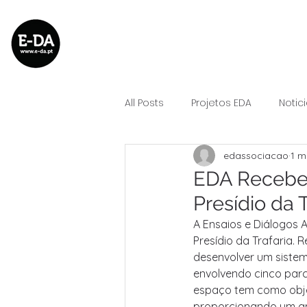
All Posts
Projetos EDA
Notic
edassociacao
1 m
EDA Recebe 
Presídio da T
A Ensaios e Diálogos 
Presídio da Trafaria.
desenvolver um sistem
envolvendo cinco parce
espaço tem como objet
proporcionando um am