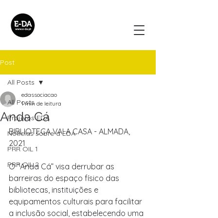
Post
All Posts
edassociacao
All Posts
1 min de leitura
Anda Cá
Projetos EDA
BIBLIOTECA VAI A CASA - ALMADA, 
Noticias sobre a EDA
2021
PRR OIL 1
PRR OIL 2
O “Anda Cá” visa derrubar as 
barreiras do espaço físico das 
bibliotecas, instituições e 
equipamentos culturais para facilitar 
a inclusão social, estabelecendo uma 