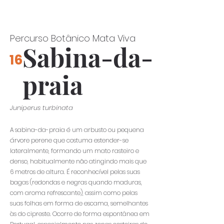
Percurso Botânico Mata Viva
Sabina-da-
16
praia
Juniperus turbinata
A sabina-da-praia é um arbusto ou pequena
árvore perene que costuma estender-se
lateralmente, formando um mato rasteiro e
denso, habitualmente não atingindo mais que
6 metros de altura. É reconhecível pelas suas
bagas (redondas e negras quando maduras,
com aroma refrescante), assim como pelas
suas folhas em forma de escama, semelhantes
às do cipreste. Ocorre de forma espontânea em