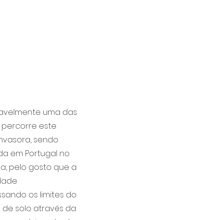
vavelmente uma das
 percorre este
invasora, sendo
ida em Portugal no
da, pelo gosto que a
idade
sando os limites do
 de solo através da