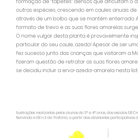
formação de “tapetes” densos que dificultam o 
outras espécies, crescendo em caules anuais de
através de um bolbo que se mantém enterrado. A
formato de trevo e as suas flores amarelas surgem
O nome vulgar desta planta é provavelmente ins
particular do seu caule, azedo! Apesar de ser um
fez sucesso junto das crianças que visitaram a M
fizeram questão de retratar as suas flores amarel
se decidiu incluir a erva-azeda-amarela nesta list
Ilustrações realizadas pelos alunos do 3º e 4º anos, das escolas EB C
Norvinda e EB n.3 da Trafaria, a partir das atividades participativas 