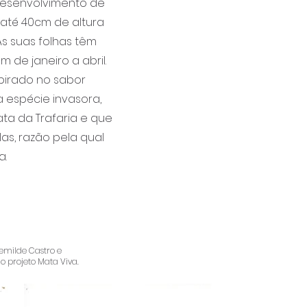
desenvolvimento de
 até 40cm de altura
s suas folhas têm
 de janeiro a abril.
pirado no sabor
a espécie invasora,
ata da Trafaria e que
as, razão pela qual
a.
remilde Castro e
do projeto Mata Viva.