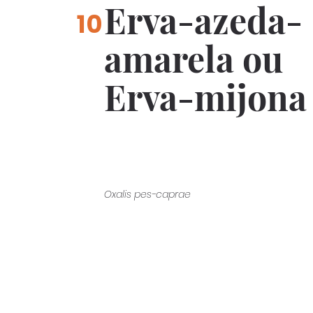
Erva-azeda-
10
amarela ou
Erva-mijona
Oxalis pes-caprae