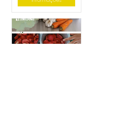
Informações
Almoço
Comunitário |
Encontro Terramar
sábado, 22/11