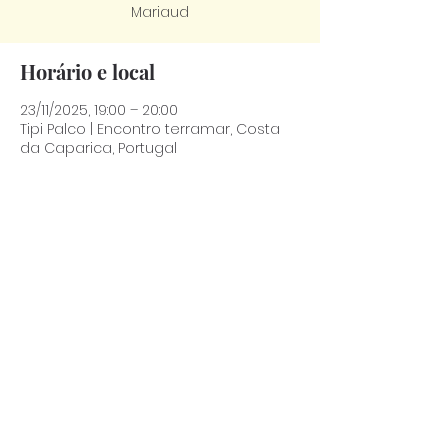
Mariaud
Horário e local
23/11/2025, 19:00 – 20:00
Tipi Palco | Encontro terramar, Costa
da Caparica, Portugal
Compartilhe esse evento
© 2025 por Ensaios e Diálogos Associação
|
Fale connosco