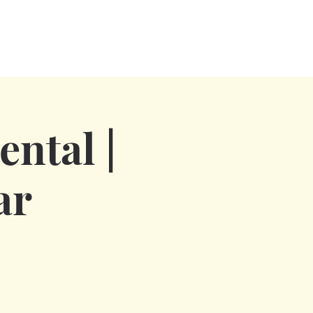
ntal |
ar