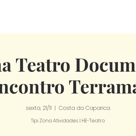
na Teatro Docume
ncontro Terram
sexta, 21/11
  |  
Costa da Caparica
Tipi Zona Atividades | HE-Teatro