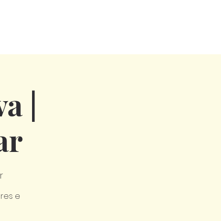
a |
ar
r
res e