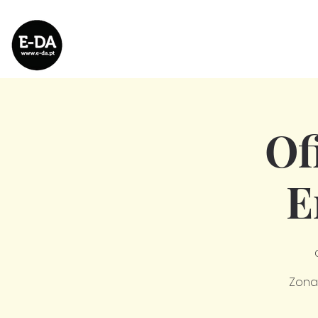
Of
E
Zona