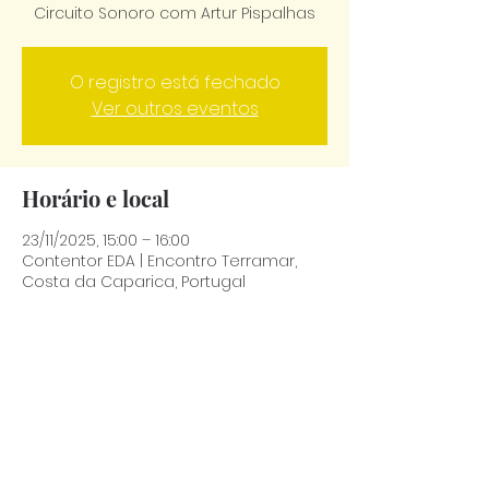
Circuito Sonoro com Artur Pispalhas
O registro está fechado
Ver outros eventos
Horário e local
23/11/2025, 15:00 – 16:00
Contentor EDA | Encontro Terramar,
Costa da Caparica, Portugal
Compartilhe esse evento